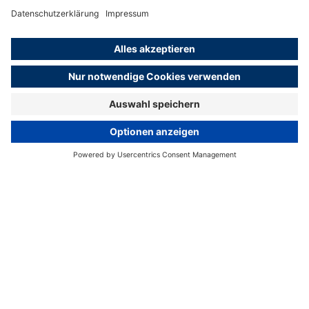
Kulinarik in Hamburg
Mehr erfahren
© Mediaserver Hamburg / Wim Jansen
Home
Hamburg Medien-Service
Tourismus & Kultur
Kulinarik in Hamburg
Foodtrends in Hamburg
Auf den Geschmack gekommen: Hamburg verwöhnt
Genussmenschen mit einer ehrlichen, echten und
authentisch regionalen Küche. Vom Sternerestaurant über