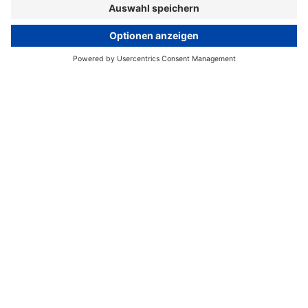
Home
Hamburg Medien-Service
Medien-Service für Hamburg
Die Media Relations der Hamburg Marketing GmbH bietet
Medien, Journalist*innen und Influencer*innen ein
umfassendes Informations- und Contentangebot zu den
Themen Tourismus & Kultur sowie Wirtschaft &
Innovation.
Zu unserem Medien-Service gehören aktuelle
Medieninformationen & Texte, Features & Themen-
Exposés, Listicals & Story-Ideen, Fotos, Videos, TV-
Footage, weiterführende Links, Vermittlung von