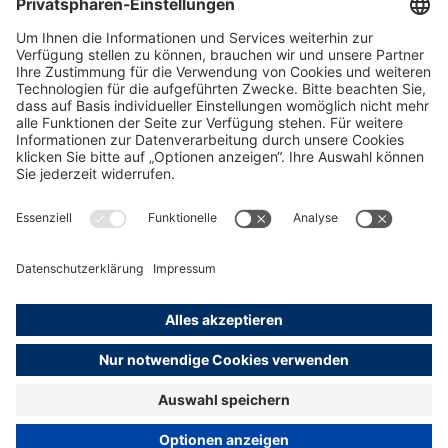
Finnland
HamburgAmbassador Finnland