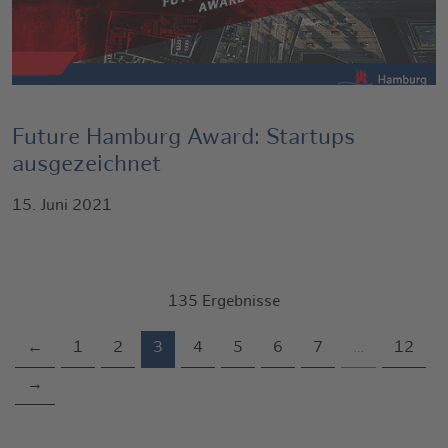
Future Hamburg Award: Startups
ausgezeichnet
15. Juni 2021
135 Ergebnisse
(current)
←
1
2
3
4
5
6
7
…
12
→