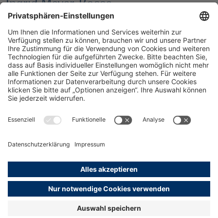
Ingrid Meyer-Bosse
Leitung Unternehmenskommunikation
Hamburg Marketing GmbH
Wexstraße 7
20355 Hamburg
Telefon: +49 (0)40 / 41 11 10 - 638
Jetzt kontaktieren
Presse
Impressum
Datenschutz
Erklärung zur Barrierefreiheit
English