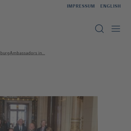
IMPRESSUM
ENGLISH
Suchformular 
amburgAmbassadors in…