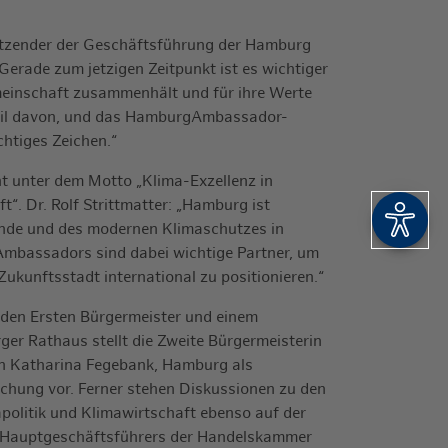
itzender der Geschäftsführung der Hamburg
erade zum jetzigen Zeitpunkt ist es wichtiger
meinschaft zusammenhält und für ihre Werte
 Teil davon, und das HamburgAmbassador-
chtiges Zeichen.“
t unter dem Motto „Klima-Exzellenz in
“. Dr. Rolf Strittmatter: „Hamburg ist
Barrie
nde und des modernen Klimaschutzes in
mbassadors sind dabei wichtige Partner, um
Zukunftsstadt international zu positionieren.“
den Ersten Bürgermeister und einem
er Rathaus stellt die Zweite Bürgermeisterin
n Katharina Fegebank, Hamburg als
schung vor. Ferner stehen Diskussionen zu den
olitik und Klimawirtschaft ebenso auf der
s Hauptgeschäftsführers der Handelskammer