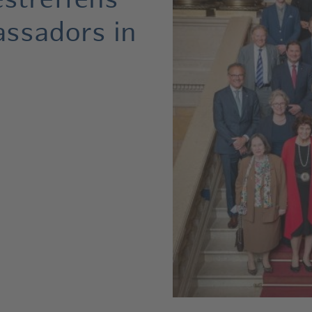
streffens
ssadors in