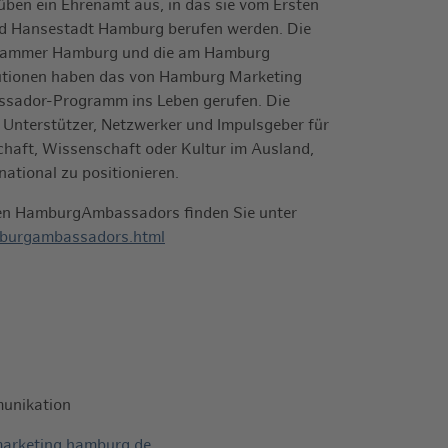
en ein Ehrenamt aus, in das sie vom Ersten
nd Hansestadt Hamburg berufen werden. Die
skammer Hamburg und die am Hamburg
itutionen haben das von Hamburg Marketing
sador-Programm ins Leben gerufen. Die
nterstützer, Netzwerker und Impulsgeber für
schaft, Wissenschaft oder Kultur im Ausland,
national zu positionieren.
den HamburgAmbassadors finden Sie unter
burgambassadors.html
unikation
arketing.hamburg.de