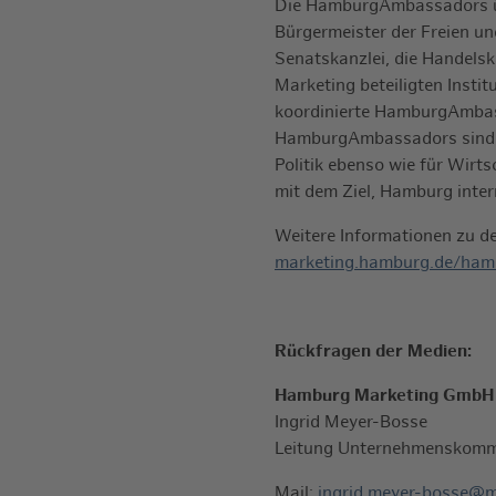
Die HamburgAmbassadors üb
Bürgermeister der Freien u
Senatskanzlei, die Handel
Marketing beteiligten Inst
koordinierte HamburgAmbas
HamburgAmbassadors sind U
Politik ebenso wie für Wirt
mit dem Ziel, Hamburg inter
Weitere Informationen zu 
marketing.hamburg.de/ham
Rückfragen der Medien:
Hamburg Marketing GmbH
Ingrid Meyer-Bosse
Leitung Unternehmenskomm
Mail:
ingrid.meyer-bosse@m