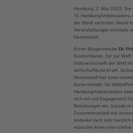
Hamburg, 2. Mai 2022. Sie s
31 HamburgAmbassadors, die
der Stadt vertreten. Heute t
Veranstaltungen erstmals wi
Hansestadt.
Erster Bürgermeister
Dr. Pe
Deutschlands ‚Tor zur Welt‘
Volkswirtschaft der Welt mi
wirtschaftliche Kraft, Siche
Hansestadt hat einen exzelle
fairen Handel, für Weltoffe
HamburgAmbassadors haben 
sich mit viel Engagement fü
Beziehungen ein. Gerade in K
Zusammenarbeit mit unseren
bedanke mich sehr herzlich 
wünsche ihnen eine schöne 