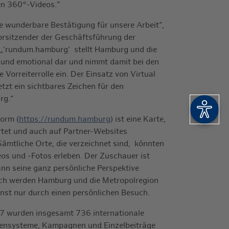
en 360°-Videos.“
e wunderbare Bestätigung für unsere Arbeit“,
 Vorsitzender der Geschäftsführung der
‘rundum.hamburg‘ stellt Hamburg und die
 und emotional dar und nimmt damit bei den
 Vorreiterrolle ein. Der Einsatz von Virtual
tzt ein sichtbares Zeichen für den
rg.“
Barrie
form (
https://rundum.hamburg
) ist eine Karte,
tet und auch auf Partner-Websites
ämtliche Orte, die verzeichnet sind, könnten
os und -Fotos erleben. Der Zuschauer ist
nn seine ganz persönliche Perspektive
urch werden Hamburg und die Metropolregion
onst nur durch einen persönlichen Besuch.
 wurden insgesamt 736 internationale
nsysteme, Kampagnen und Einzelbeiträge