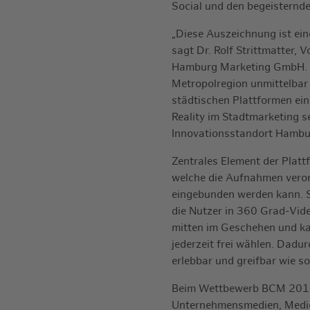
Social und den begeisternd
„Diese Auszeichnung ist ein
sagt Dr. Rolf Strittmatter,
Hamburg Marketing GmbH. „
Metropolregion unmittelbar
städtischen Plattformen eine
Reality im Stadtmarketing se
Innovationsstandort Hambu
Zentrales Element der Platt
welche die Aufnahmen veror
eingebunden werden kann. S
die Nutzer in 360 Grad-Vide
mitten im Geschehen und ka
jederzeit frei wählen. Dad
erlebbar und greifbar wie s
Beim Wettbewerb BCM 2017
Unternehmensmedien, Medie