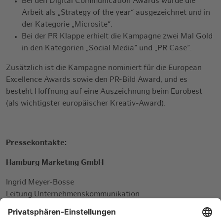
Bei den Digital Communication Awards wurde die
Arbeit als „Strategy of the year“ ausgezeichnet und in
der Kategorie „Microsite“.
Bei der PR Klappe erhielt die Kampagne zwei Mal Gold
in den Kategorien „Social Media“ und „PR Case“.
Zusätzlich ist die Kampagne nominiert für die European
Excellence Awards sowie den PR-Bild Award, und es
besteht Hoffnung auf eine Auszeichnung beim Eurobest
(als wichtigster europäischer Kreativ-Award).
Pressekontakte:
Hamburg Marketing GmbH
Ingrid Meyer-Bosse
Leitung Unternehmenskommunikation
Tel: +49 (0) 40 41 11 10 - 638 Fax: +49 (0) 40 41 11 10 -
895