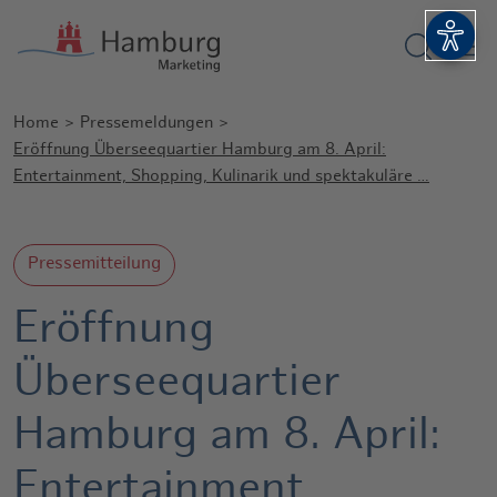
Suchform
Barri
Home
Pressemeldungen
Eröffnung Überseequartier Hamburg am 8. April:
Entertainment, Shopping, Kulinarik und spektakuläre …
Pressemitteilung
Eröffnung
Überseequartier
Hamburg am 8. April:
Entertainment,