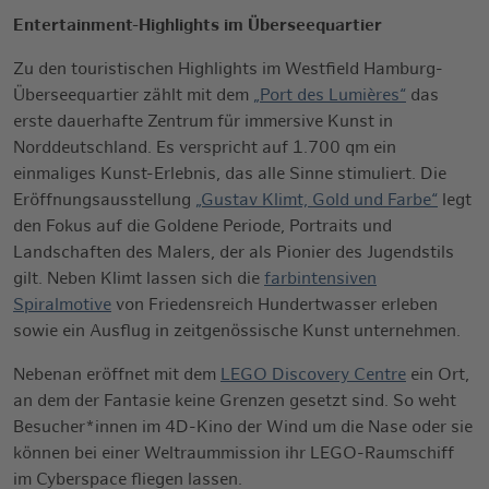
Entertainment-Highlights im Überseequartier
Zu den touristischen Highlights im Westfield Hamburg-
Überseequartier zählt mit dem
„Port des Lumières“
das
erste dauerhafte Zentrum für immersive Kunst in
Norddeutschland. Es verspricht auf 1.700 qm ein
einmaliges Kunst-Erlebnis, das alle Sinne stimuliert. Die
Eröffnungsausstellung
„Gustav Klimt, Gold und Farbe“
legt
den Fokus auf die Goldene Periode, Portraits und
Landschaften des Malers, der als Pionier des Jugendstils
gilt. Neben Klimt lassen sich die
farbintensiven
Spiralmotive
von Friedensreich Hundertwasser erleben
sowie ein Ausflug in zeitgenössische Kunst unternehmen.
Nebenan eröffnet mit dem
LEGO Discovery Centre
ein Ort,
an dem der Fantasie keine Grenzen gesetzt sind. So weht
Besucher*innen im 4D-Kino der Wind um die Nase oder sie
können bei einer Weltraummission ihr LEGO-Raumschiff
im Cyberspace fliegen lassen.