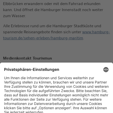
Elbbrücken erwandern oder mit dem Fahrrad erkunden
kann. Und öffnet die Hamburger Innenstadt noch weiter
zum Wasser.
Alle Erlebnisse rund um die Hamburger Stadtküste und
spannende Reiseangebote finden sich unter
www.hamburg-
tourism.de/sehen-erleben/hamburg-maritim
.
Medienkontakt Tourismus
Hamburg Tourismus GmbH
Julia Bankus
Tel: +49 40 300 51 - 495
julia.bankus@hamburg-tourismus.de