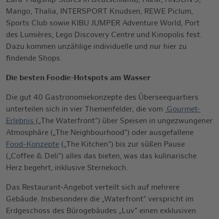
Zara-Flagship-Stores in Deutschland), H&M, ANSON’S,
Mango, Thalia, INTERSPORT Knudsen, REWE Piclum,
Sports Club sowie KIBU JUMPER Adventure World, Port
des Lumières, Lego Discovery Centre und Kinopolis fest.
Dazu kommen unzählige individuelle und nur hier zu
findende Shops.
Die besten Foodie-Hotspots am Wasser
Die gut 40 Gastronomiekonzepte des Überseequartiers
unterteilen sich in vier Themenfelder, die vom
Gourmet-
Erlebnis
(„The Waterfront“) über Speisen in ungezwungener
Atmosphäre („The Neighbourhood“) oder ausgefallene
Food-Konzepte
(„The Kitchen“) bis zur süßen Pause
(„Coffee & Deli“) alles das bieten, was das kulinarische
Herz begehrt, inklusive Sternekoch.
Das Restaurant-Angebot verteilt sich auf mehrere
Gebäude. Insbesondere die „Waterfront“ verspricht im
Erdgeschoss des Bürogebäudes „Luv“ einen exklusiven