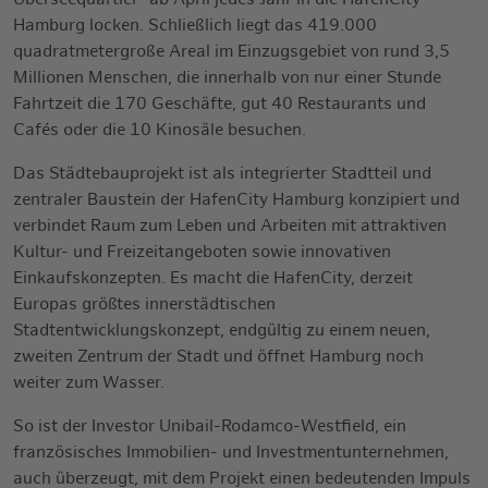
Überseequartier“ ab April jedes Jahr in die HafenCity
Hamburg locken. Schließlich liegt das 419.000
quadratmetergroße Areal im Einzugsgebiet von rund 3,5
Millionen Menschen, die innerhalb von nur einer Stunde
Fahrtzeit die 170 Geschäfte, gut 40 Restaurants und
Cafés oder die 10 Kinosäle besuchen.
Das Städtebauprojekt ist als integrierter Stadtteil und
zentraler Baustein der HafenCity Hamburg konzipiert und
verbindet Raum zum Leben und Arbeiten mit attraktiven
Kultur- und Freizeitangeboten sowie innovativen
Einkaufskonzepten. Es macht die HafenCity, derzeit
Europas größtes innerstädtischen
Stadtentwicklungskonzept, endgültig zu einem neuen,
zweiten Zentrum der Stadt und öffnet Hamburg noch
weiter zum Wasser.
So ist der Investor Unibail-Rodamco-Westfield, ein
französisches Immobilien- und Investmentunternehmen,
auch überzeugt, mit dem Projekt einen bedeutenden Impuls