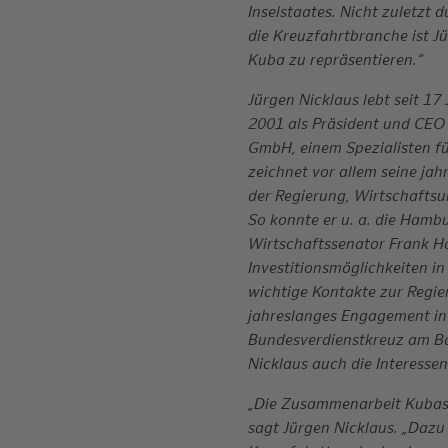
Inselstaates. Nicht zuletzt 
die Kreuzfahrtbranche ist J
Kuba zu repräsentieren.“
Jürgen Nicklaus lebt seit 1
2001 als Präsident und CEO
GmbH, einem Spezialisten fü
zeichnet vor allem seine ja
der Regierung, Wirtschafts
So konnte er u. a. die Hamb
Wirtschaftssenator Frank H
Investitionsmöglichkeiten i
wichtige Kontakte zur Regier
jahreslanges Engagement in
Bundesverdienstkreuz am Ban
Nicklaus auch die Interesse
„Die Zusammenarbeit Kubas 
sagt Jürgen Nicklaus. „Dazu