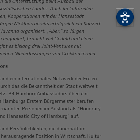
ch die Unterstützung beim Ausbau der
ozialistischen Landes. Auch im kulturellen
ten, Kooperationen mit der Hansestadt
Barrie
ürgen Nicklaus bereits erfolgreich ein Konzert
 Havanna organisiert. „Aber,“ so Jürgen
a engagiert, braucht viel Geduld und einen
ibt es bislang drei Joint-Ventures mit
aneben Niederlassungen von Großkonzernen.
ors
d ein internationales Netzwerk der Freien
rch das die Bekanntheit der Stadt weltweit
e jetzt 34 HamburgAmbassadors üben ein
on Hamburgs Erstem Bürgermeister berufen
e ernannten Personen im Ausland als "Honorary
and Hanseatic City of Hamburg" auf.
d Persönlichkeiten, die dauerhaft im
 herausragende Position in Wirtschaft, Kultur