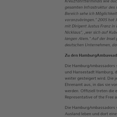
Kreuzfahrtterminals wie au
gesamten Infrastruktur des s
Bereich sehe ich Möglichkei
voranzubringen.“ 2005 hat J
mit Dirigent Justus Franz in
Nicklaus“, „wer sich auf Kub
langen Atem.“ Auf der Insel g
deutschen Unternehmen, d
Zu den HamburgAmbassad
Die HamburgAmbassadors sin
und Hansestadt Hamburg, du
weiter gesteigert wird. Di
Ehrenamt aus, in das sie v
werden. Offiziell treten di
Representative of the Free 
Die HamburgAmbassadors sin
Ausland leben und dort eine