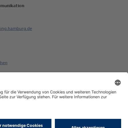
munikation
ing.hamburg.de
ehen
tion