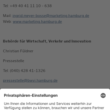
Tel: +49 40 41 11 10 - 638
Mail:
ingrid.meyer-bosse@marketing.hamburg.de
Web:
www.marketing.hamburg.de
Behörde für Wirtschaft, Verkehr und Innovation
Christian Füldner
Pressestelle
Tel: (040) 428 41-1326
pressestelle@bwvi.hamburg.de
www.hamburg.de/bwvi
Folgen Sie uns auf Twitter: @HH_BWVI