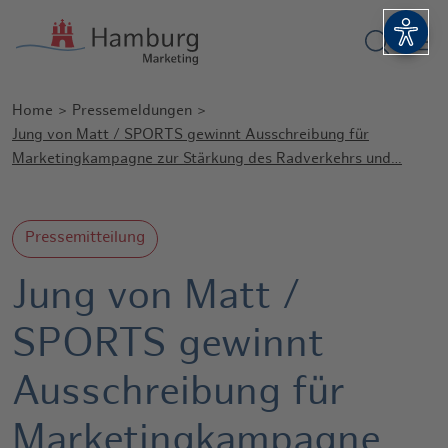
Suchform
Barri
Home
Pressemeldungen
Jung von Matt / SPORTS gewinnt Ausschreibung für
Marketingkampagne zur Stärkung des Radverkehrs und…
Pressemitteilung
Jung von Matt /
SPORTS gewinnt
Ausschreibung für
Marketingkampagne